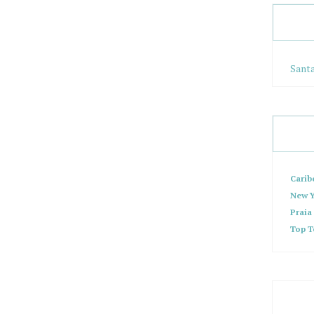
Santa
Carib
New Y
Praia
Top T