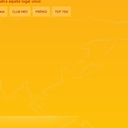
bra aquele lugar único:
AIA
CLUB MED
PRÊMIO
TOP TEN