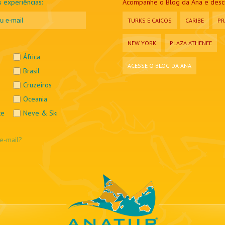
 experiências:
Acompanhe o Blog da Ana e descu
TURKS E CAICOS
CARIBE
PR
NEW YORK
PLAZA ATHENEE
África
ACESSE O BLOG DA ANA
Brasil
Cruzeiros
Oceania
te
Neve & Ski
e-mail?