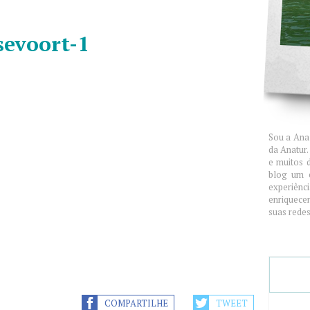
sevoort-1
Ana
Sou a Ana 
da Anatur
e muitos 
blog um 
experiênc
enriquece
suas redes 
COMPARTILHE
TWEET