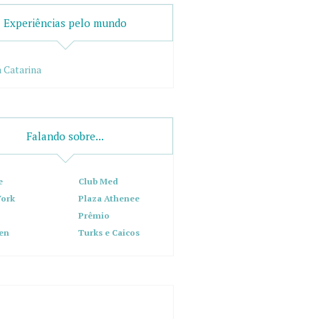
Experiências pelo mundo
 Catarina
Falando sobre...
e
Club Med
ork
Plaza Athenee
Prêmio
en
Turks e Caicos