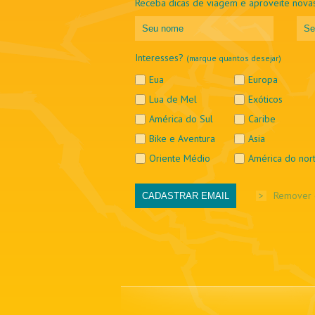
Receba dicas de viagem e aproveite novas
Interesses?
(marque quantos desejar)
Eua
Europa
Lua de Mel
Exóticos
América do Sul
Caribe
Bike e Aventura
Asia
Oriente Médio
América do nor
>
Remover 