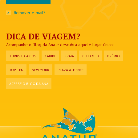
>
Remover e-mail?
DICA DE VIAGEM?
Acompanhe o Blog da Ana e descubra aquele lugar único:
TURKS E CAICOS
CARIBE
PRAIA
CLUB MED
PRÊMIO
TOP TEN
NEW YORK
PLAZA ATHENEE
ACESSE O BLOG DA ANA