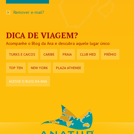
>
Remover e-mail?
DICA DE VIAGEM?
Acompanhe o Blog da Ana e descubra aquele lugar único:
TURKS E CAICOS
CARIBE
PRAIA
CLUB MED
PRÊMIO
TOP TEN
NEW YORK
PLAZA ATHENEE
ACESSE O BLOG DA ANA