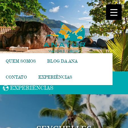
[responsive-menu]
QUEM SOMOS
BLOG DA ANA
CONTATO
EXPERIÊNCIAS
EXPERIÊNCIAS