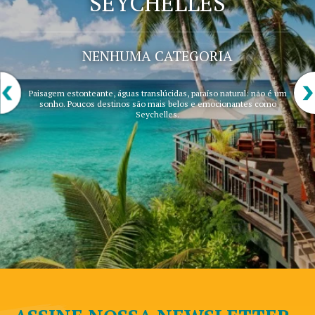
SEYCHELLES
NENHUMA CATEGORIA
Paisagem estonteante, águas translúcidas, paraíso natural: não é um
sonho. Poucos destinos são mais belos e emocionantes como
Seychelles.