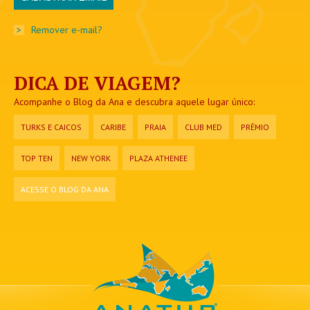
>
Remover e-mail?
DICA DE VIAGEM?
Acompanhe o Blog da Ana e descubra aquele lugar único:
TURKS E CAICOS
CARIBE
PRAIA
CLUB MED
PRÊMIO
TOP TEN
NEW YORK
PLAZA ATHENEE
ACESSE O BLOG DA ANA