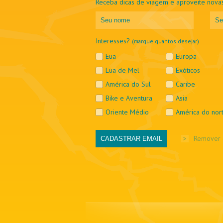
Receba dicas de viagem e aproveite novas
Interesses?
(marque quantos desejar)
Eua
Europa
Lua de Mel
Exóticos
América do Sul
Caribe
Bike e Aventura
Asia
Oriente Médio
América do nor
>
Remover 