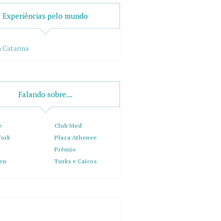
Experiências pelo mundo
 Catarina
Falando sobre...
e
Club Med
ork
Plaza Athenee
Prêmio
en
Turks e Caicos