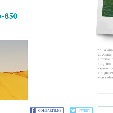
o-850
Ana
Sou a Ana 
da Anatur
e muitos 
blog um 
experiênc
enriquece
suas redes 
COMPARTILHE
TWEET