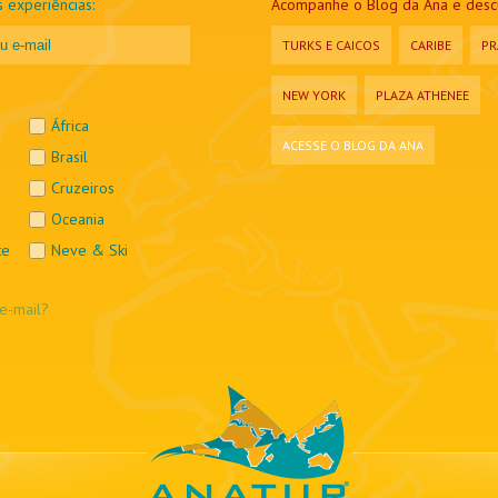
 experiências:
Acompanhe o Blog da Ana e descu
TURKS E CAICOS
CARIBE
PR
NEW YORK
PLAZA ATHENEE
África
ACESSE O BLOG DA ANA
Brasil
Cruzeiros
Oceania
te
Neve & Ski
e-mail?