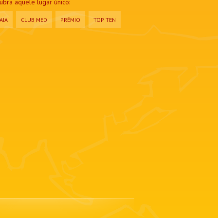
bra aquele lugar único:
AIA
CLUB MED
PRÊMIO
TOP TEN