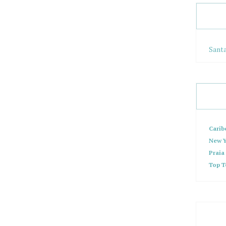
Santa
Carib
New Y
Praia
Top T