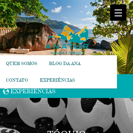
[responsive-menu]
QUEM SOMOS
BLOG DA ANA
CONTATO
EXPERIÊNCIAS
EXPERIÊNCIAS