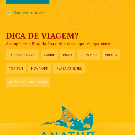
>
Remover e-mail?
DICA DE VIAGEM?
Acompanhe o Blog da Ana e descubra aquele lugar único:
TURKS E CAICOS
CARIBE
PRAIA
CLUB MED
PRÊMIO
TOP TEN
NEW YORK
PLAZA ATHENEE
ACESSE O BLOG DA ANA